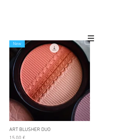
New
ART BLUSHER DUO
Preis
15,00 €